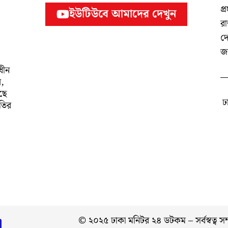
প্র
ইউটিউবে আমাদের দেখুন
র
দ
জ
ধীন
ল,
ছে
ঢ
াতির
© ২০২৫ ঢাকা মনিটর ২৪ ডটকম – সর্বস্বত্ব স