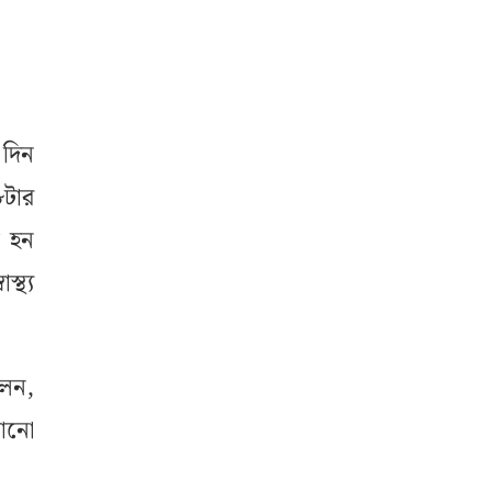
দিন
টার
ট হন
্থ্য
লেন,
ঠানো