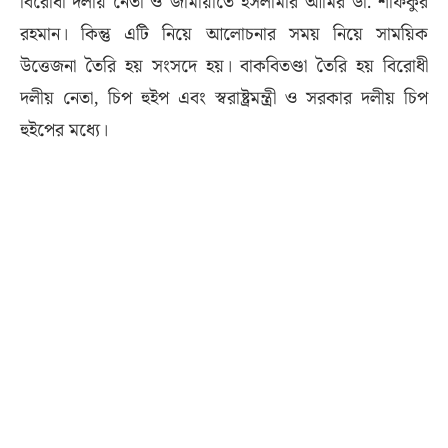
বিরোধী দলীয় নেতা ও জামায়াতে ইসলামীর আমির ডা. শফিকুর
রহমান। কিন্তু এটি নিয়ে আলোচনার সময় নিয়ে সাময়িক
উত্তেজনা তৈরি হয় সংসদে হয়। বাকবিতণ্ডা তৈরি হয় বিরোধী
দলীয় নেতা, চিপ হুইপ এবং স্বরাষ্ট্রমন্ত্রী ও সরকার দলীয় চিপ
হুইপের মধ্যে।