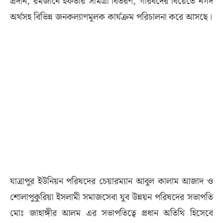
প্রদান, রমজানে ইফতার সামগ্রী বিতরণ, গরিবদের বিয়েতে নগদ
অর্থসহ বিভিন্ন জনকল্যাণমূলক কার্যক্রম পরিচালনা করে আসছে।
যাত্রাপুর ইউনিয়ন পরিষদের চেয়ারম্যান আবুল কালাম আজাদ ও
শোলাপুকুরিয়া ইসলামী সমাজসেবা যুব উন্নয়ন পরিষদের সভাপতি
মোঃ জাহাঙ্গীর আলম এর সভাপতিত্বে প্রধান অতিথি হিসেবে