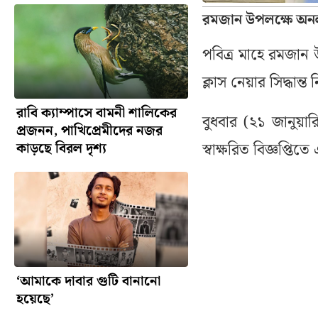
রমজান উপলক্ষে অনলা
পবিত্র মাহে রমজান উ
ক্লাস নেয়ার সিদ্ধান্
রাবি ক্যাম্পাসে বামনী শালিকের
বুধবার (২১ জানুয়ার
প্রজনন, পাখিপ্রেমীদের নজর
স্বাক্ষরিত বিজ্ঞপ্তিত
কাড়ছে বিরল দৃশ্য
‘আমাকে দাবার গুটি বানানো
হয়েছে’