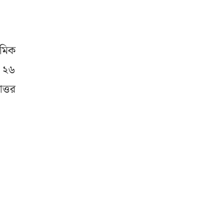
েমিক
ে ২৬
ত্তর