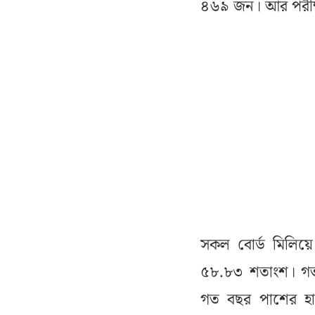
৪৬৯ জন। আর পরীক্ষা
সকল বোর্ড মিলিয়
৫৮.৮৩ শতাংশ। গত
গত বছর পাশের হা