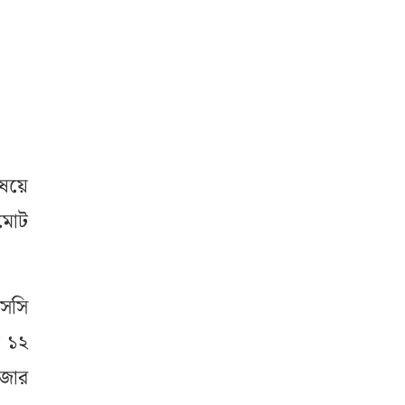
িষয়ে
 মোট
এসসি
় ১২
াজার