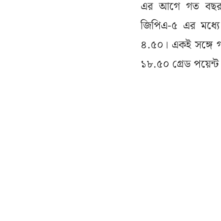
এর আগে গত বছর ব
জিপিএ-৫ এর মধ্যে
৪.৫০। একই সঙ্গে গণ
১৮.৫০ গ্রেড পয়েন্ট