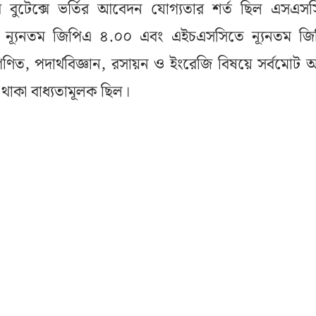
ুটেক্সে ভর্তির আবেদন যোগ্যতার শর্ত ছিল এসএসস
 ন্যূনতম জিপিএ ৪.০০ এবং এইচএসসিতে ন্যূনতম জ
িত, পদার্থবিজ্ঞান, রসায়ন ও ইংরেজি বিষয়ে সর্বমোট অ
 থাকা বাধ্যতামূলক ছিল।