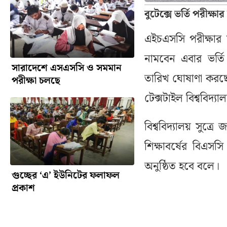
বুটেক্সে ভর্তি পরীক্ষ
এইচএসসি পরীক্ষার ফ
নামবেন এবার ভর্তি 
সারাদেশে এসএসসি ও সমমান
তারিখ ঘোষাণা করছে
পরীক্ষা চলছে
টেক্সটাইল বিশ্ববিদ্যা
বিশ্ববিদ্যালয় সুত্
শিক্ষাবর্ষের বিএসসি
অনুষ্ঠিত হবে বলে।
গুচ্ছের ‘এ’ ইউনিটের ফলাফল
প্রকাশ