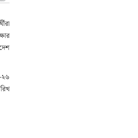
থীরা
্ষার
াদেশ
৫-২৬
ারিখ