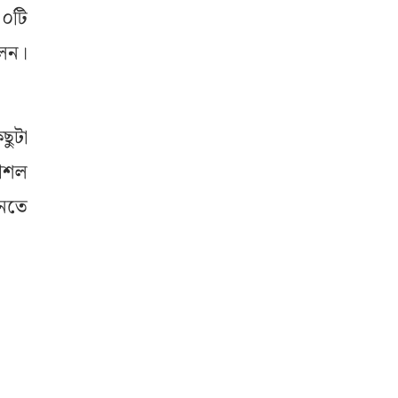
৪০টি
লেন।
ুটা
কৌশল
আনতে