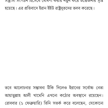
সন্ত্রাসী সংগঠন হিসেবে ঘোষণা করায় নতুন করে উত্তেজনার সৃষ্টি
হয়েছে। এর প্রতিবাদে ইরান ইইউ রাষ্ট্রদূতদের তলব করেছে।
তবে আলোচনার সম্ভাবনা উঁকি দিলেও ইরানের সর্বোচ্চ নেতা
আয়াতুল্লাহ আলী খামেনি এখনো কঠোর অবস্থানে রয়েছেন।
রোববার (১ ফেব্রুয়ারি) তিনি সতর্ক করে বলেছেন, যেকোনো