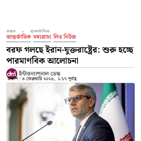
প্রচ্ছদ
»
আন্তর্জাতিক
আন্তর্জাতিক
মধ্যপ্রাচ্য
লিড নিউজ
বরফ গলছে ইরান-যুক্তরাষ্ট্রের: শুরু হচ্ছে
পারমাণবিক আলোচনা
ইন্টারন্যাশনাল ডেস্ক
প্রকাশ :
৩ ফেব্রুয়ারি ২০২৬,
১:১৭ পূর্বাহ্ণ