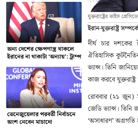
যুক্তরাষ্ট্রের ভাইস প্রেসিড
ইরান-যুক্তরাষ্ট্র সম্
দীর্ঘ চার দশকের ব
অন্য দেশের ক্ষেপণাস্ত্র থাকলে
ঐতিহাসিক কূটনৈতিক 
ইরানের না থাকাটা ‘অন্যায়’: ট্রাম্প
ভ্যান্স। তিনি জানিয়
কাজ করবে যুক্তরাষ্ট্
রোববার (২১ জুন) স
জেডি ভ্যান্স। তিনি
ভেনেজুয়েলার পরবর্তী নির্বাচনে
‘অসাধারণ’ অগ্রগতি
অংশ নেবেন মাচাদো