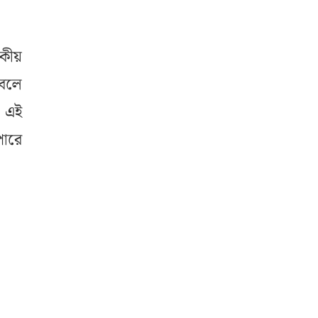
কীয়
 বলে
র এই
পারে