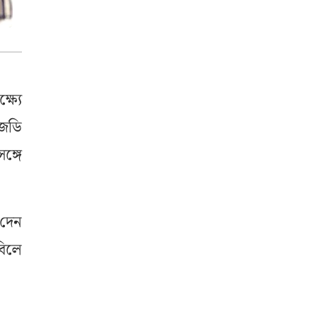
ষ্যে
জেডি
ঙ্গে
 দেন
বিলে