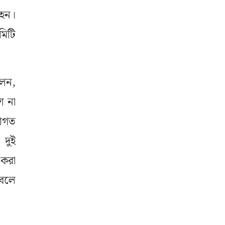
 হন।
মিটি
লেন,
শ না
রাগত
 দুই
 করা
 বলে