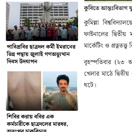
কুবিতে আন্তঃবিভাগ ফু
কুমিল্লা বিশ্ববিদ্য
ফাইনালের দ্বিতীয় 
মার্কেটিং ও প্রত্নতত্
পাবিপ্রবির ছাত্রদল কর্মী ইমরানের
ভিন্ন পন্থায় জুলাই গণঅভ্যুত্থান
বৃহস্পতিবার (২৩ অক
দিবস উদযাপন
খেলার মাঠে দ্বিতীয় 
ঘটে।
শিবির করায় ববির এক
কর্মচারীকে ছাত্রদলের মারধর,
অতঃপর চাকরিচ্যুত