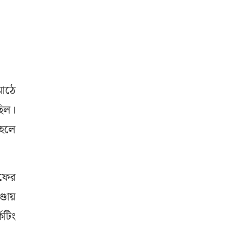
মাঠে
ছিল।
 হলে
 ফের
্ডায়
েটিং