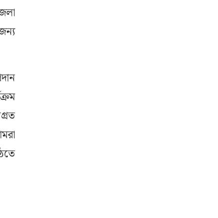
জেলা
জন্য
রদান
ক্রম
গ্রত
আমরা
ঠতে