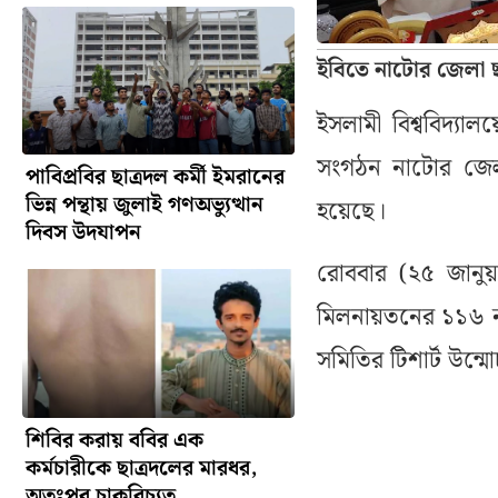
ইবিতে নাটোর জেলা ছা
ইসলামী বিশ্ববিদ্য
সংগঠন নাটোর জেলা 
পাবিপ্রবির ছাত্রদল কর্মী ইমরানের
ভিন্ন পন্থায় জুলাই গণঅভ্যুত্থান
হয়েছে।
দিবস উদযাপন
রোববার (২৫ জানুয়ার
মিলনায়তনের ১১৬ নং
সমিতির টিশার্ট উন্ম
শিবির করায় ববির এক
কর্মচারীকে ছাত্রদলের মারধর,
অতঃপর চাকরিচ্যুত