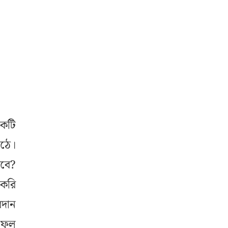
একটি
ওঠে।
সবে?
 করি
বদান
 ফুল