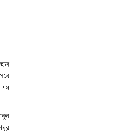
াত্র
সেবে
ে এম
াবুল
ানুর