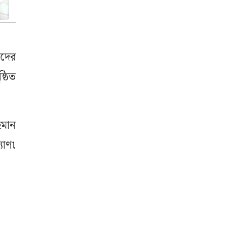
ীদের
্ঠিত
হমান
যাণ৷