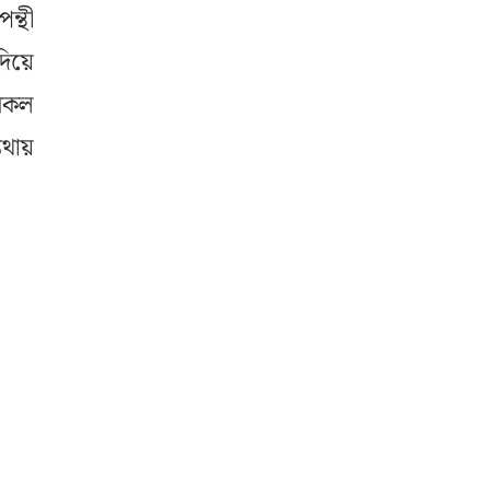
ন্থী
দিয়ে
 সকল
যথায়