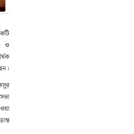
একটি
ান ও
র্ষক
ছেন।
সুর
 সভা
েওয়া
ান্ত