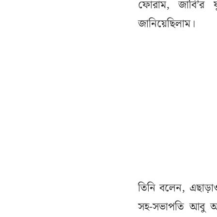
ফোরাম, জাবি’র যু
জানিয়েছিলাম।
তিনি বলেন, এছাড়াও
সহ-সভাপতি আবু আফস