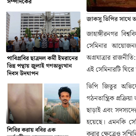
সম্পাদকের
জাকসু ভিপির সাথে 
জাহাঙ্গীরনগর বিশ্বব
সেমিনার আয়োজনকে 
অগ্রযাত্রার রাজনীত
পাবিপ্রবির ছাত্রদল কর্মী ইমরানের
ভিন্ন পন্থায় জুলাই গণঅভ্যুত্থান
এই সেমিনারটি ঘিরে
দিবস উদযাপন
ভিপি জিতুর অভিয
গঠনতান্ত্রিক প্রক্র
ছাড়াই এবং সদস্যদে
হয়েছে। এমনকি সেমিন
শিবির করায় ববির এক
করার ক্ষেত্রেও সম্