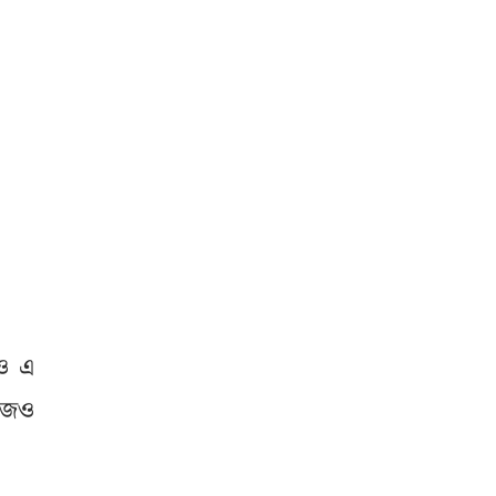
েও এ
িজেও