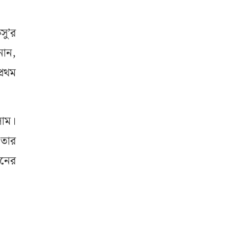
ু’র
নান,
রথম
লাম।
 তার
নের