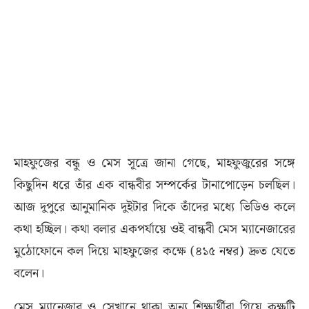
​মাহফুজের বন্ধু ও মেস সূত্রে জানা গেছে, মাহফুজুরের সঙ্গে
কিছুদিন ধরে তাঁর এক বান্ধবীর সম্পর্কের টানাপোড়েন চলছিল।
আজ দুপুরে আনুমানিক দুইটার দিকে তাঁদের মধ্যে ভিডিও কলে
কথা হচ্ছিল। কথা বলার একপর্যায়ে ওই বান্ধবী মেস ম্যানেজারের
মুঠোফোনে কল দিয়ে মাহফুজের কক্ষে (৪১৫ নম্বর) দ্রুত যেতে
বলেন।
মেস ম্যানেজার ও সেখানে থাকা অন্য শিক্ষার্থীরা গিয়ে কক্ষটি